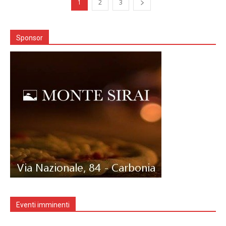
1
2
3
Sponsor
Eventi imminenti