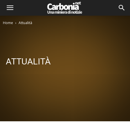
Home
Attualità
ATTUALITÀ
Attualità
Comitati di Quartiere
Comunicati Stampa
Consigli comunali
Cultura
Economia
Interviste
Letteratura
Musica
Politica
Spettacolo
Sport