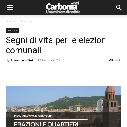
Home
Politica
Politica
Segni di vita per le elezioni
comunali
By
Francesco Sini
-
13 Agosto 2020
3636
Facebook
Twitter
Pinterest
Lin