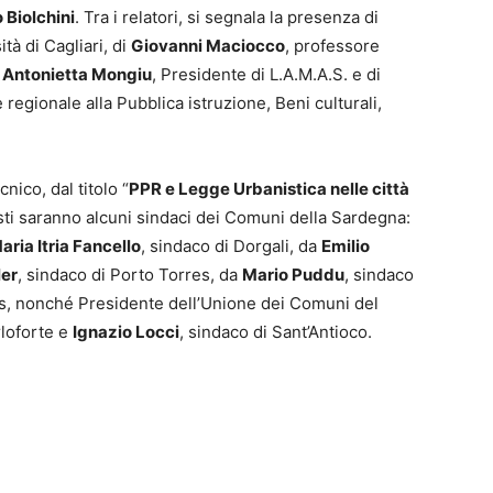
o Biolchini
. Tra i relatori, si segnala la presenza di
ità di Cagliari, di
Giovanni Maciocco
, professore
 Antonietta Mongiu
, Presidente di L.A.M.A.S. e di
egionale alla Pubblica istruzione, Beni culturali,
nico, dal titolo “
PPR e Legge Urbanistica nelle città
nisti saranno alcuni sindaci dei Comuni della Sardegna:
aria Itria Fancello
, sindaco di Dorgali, da
Emilio
er
, sindaco di Porto Torres, da
Mario Puddu
, sindaco
as, nonché Presidente dell’Unione dei Comuni del
rloforte e
Ignazio Locci
, sindaco di Sant’Antioco.