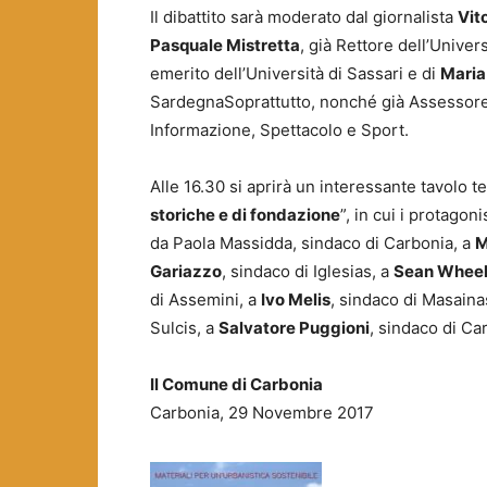
Il dibattito sarà moderato dal giornalista
Vit
Pasquale Mistretta
, già Rettore dell’Univers
emerito dell’Università di Sassari e di
Maria
SardegnaSoprattutto, nonché già Assessore r
Informazione, Spettacolo e Sport.
Alle 16.30 si aprirà un interessante tavolo tec
storiche e di fondazione
”, in cui i protago
da Paola Massidda, sindaco di Carbonia, a
M
Gariazzo
, sindaco di Iglesias, a
Sean Wheel
di Assemini, a
Ivo Melis
, sindaco di Masain
Sulcis, a
Salvatore Puggioni
, sindaco di Ca
Il Comune di Carbonia
Carbonia, 29 Novembre 2017