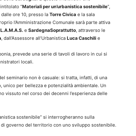
ntitolato “
Materiali per un’urbanistica sostenibile
”,
 dalle ore 10, presso la
Torre Civica
e la sala
proprio l’Amministrazione Comunale sarà parte attiva
e
L.A.M.A.S.
e
SardegnaSoprattutto
, attraverso le
a
, dall’Assessore all’Urbanistica
Luca Caschili
e
nia, prevede una serie di tavoli di lavoro in cui si
istratori locali.
l seminario non è casuale: si tratta, infatti, di una
rio, unico per bellezza e potenzialità ambientale. Un
no vissuto nel corso dei decenni l’esperienza delle
anistica sostenibile” si interrogheranno sulla
 di governo del territorio con uno sviluppo sostenibile.