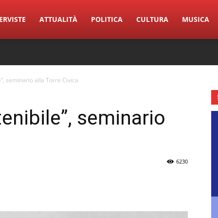
ERVISTE
ATTUALITÀ
POLITICA
CULTURA
MUSICA
”, seminario alla Torre Civica
enibile”, seminario
6230
erest
Linkedin
Tumblr
VK