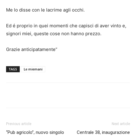
Me lo disse con le lacrime agli occhi.
Ed é proprio in quei momenti che capisci di aver vinto e,
signori miei, queste cose non hanno prezzo.
Grazie anticipatamente”
TAGS
Le miemani
Facebook
Twitter
Pinterest
Lin
Previous article
Next article
“Pub agricolo”, nuovo singolo
Centrale 38, inaugurazione