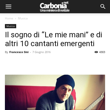
Home
Musica
Musica
Il sogno di “Le mie mani” e di
altri 10 cantanti emergenti
By
Francesco Sini
-
7 Giugno 2016
4303
Facebook
Twitter
Pinterest
Lin