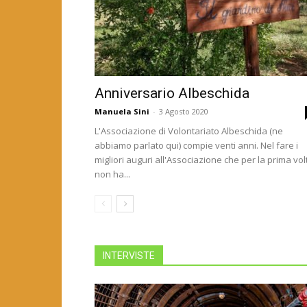
Anniversario Albeschida
Manuela Sini
-
3 Agosto 2020
L'Associazione di Volontariato Albeschida (ne
abbiamo parlato qui) compie venti anni. Nel fare i
migliori auguri all'Associazione che per la prima vol
Crisi Ucraina, energia e 
non ha...
Redazione YouCarbonia
-
15 Marzo 2022
INTERVISTE