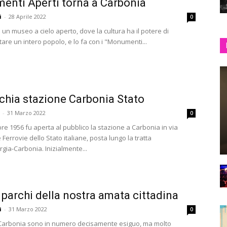
nti Aperti torna a Carbonia
i
-
28 Aprile 2022
0
un museo a cielo aperto, dove la cultura ha il potere di
are un intero popolo, e lo fa con i "Monumenti...
chia stazione Carbonia Stato
-
31 Marzo 2022
0
re 1956 fu aperta al pubblico la stazione a Carbonia in via
Ferrovie dello Stato italiane, posta lungo la tratta
gia-Carbonia. Inizialmente...
 parchi della nostra amata cittadina
i
-
31 Marzo 2022
0
i Carbonia sono in numero decisamente esiguo, ma molto