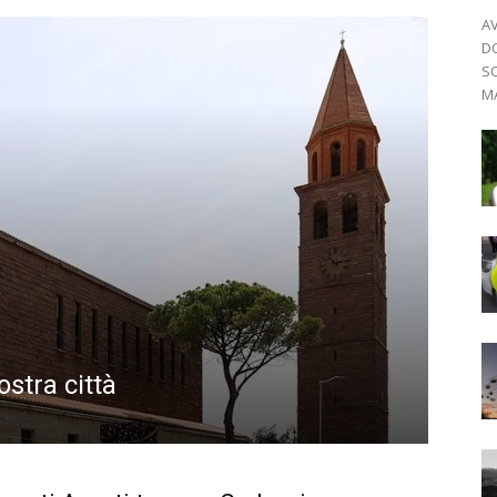
AV
D
SO
MA
ostra città