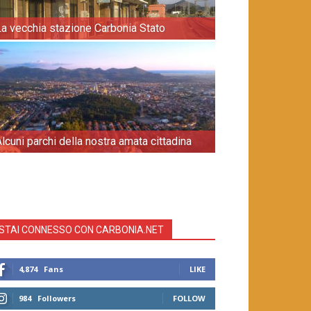
La vecchia stazione Carbonia Stato
lcuni parchi della nostra amata cittadina
STAI CONNESSO CON CARBONIA.NET
4,874
Fans
LIKE
Una RoadMap per il Piano Sulcis
984
Followers
FOLLOW