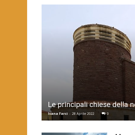
Le principali chiese della n
Ivana Farci
-
28 Aprile 2022
0