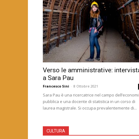
Verso le amministrative: intervist
a Sara Pau
Francesco Sini
-
8 Ottobre 2021
Verso le amministrative:
Sara Pau è una ricercatrice nel campo dell’econom
pubblica e una docente di statistica in un corso di
Atzori
laurea magistrale. Si occupa prevalentemente di...
Enkey
-
7 Ottobre 2021
CULTURA