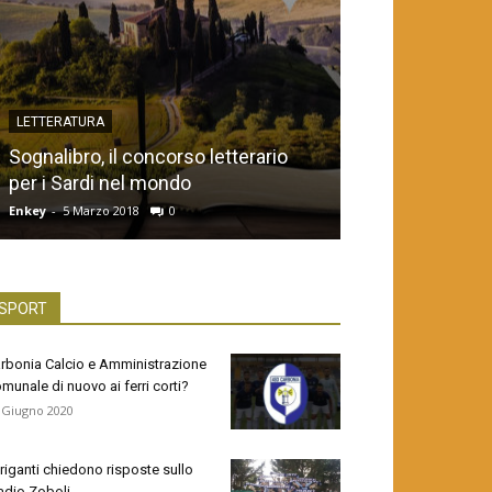
LETTERATURA
Sognalibro, il concorso letterario
per i Sardi nel mondo
Enkey
-
5 Marzo 2018
0
SPORT
rbonia Calcio e Amministrazione
munale di nuovo ai ferri corti?
 Giugno 2020
Briganti chiedono risposte sullo
adio Zoboli