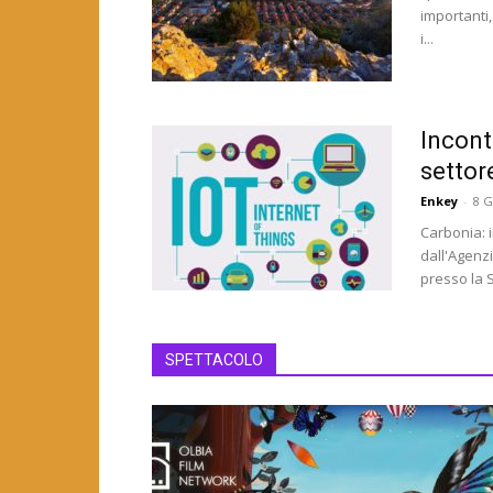
importanti
i...
Incont
settor
Enkey
-
8 G
Carbonia: 
dall'Agenzi
presso la S
SPETTACOLO