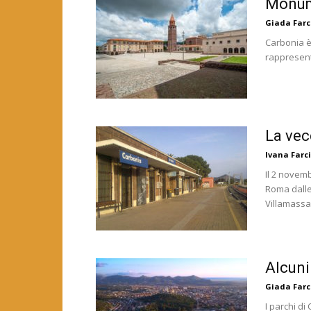
Monume
Giada Farc
Carbonia è 
rappresent
La vec
Ivana Farci
Il 2 novemb
Roma dalle 
Villamassar
Alcuni
Giada Farc
I parchi d