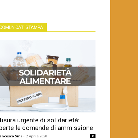
erso le amministrative: intervista a
Francesca Pili
COMUNICATI STAMPA
erso le amministrative: intervista a
alentina Diaferia
erso le amministrative: intervista a Barbara
Pischedda
isura urgente di solidarietà:
perte le domande di ammissione
ancesco Sini
-
2 Aprile 2020
0