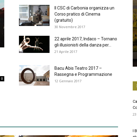
Il CSC di Carbonia organizza un
Corso pratico di Cinema
(gratuito)
30 Novembre 2017
22 aprile 2017, Indaco – Tornano
gli illusionisti della danza per...
21 Aprile 2017
Bacu Abis Teatro 2017 –
Rassegna e Programmazione
0
12 Gennaio 2017
a
Ca
Co
23
I 
st