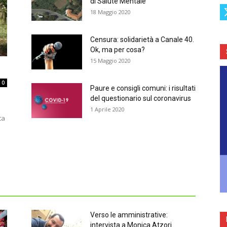
di Salute Mentale
18 Maggio 2020
Censura: solidarietà a Canale 40.
Ok, ma per cosa?
A
15 Maggio 2020
e
0
Paure e consigli comuni: i risultati
del questionario sul coronavirus
1 Aprile 2020
ta
carbone Sulcis
V
Verso le amministrative:
intervista a Monica Atzori