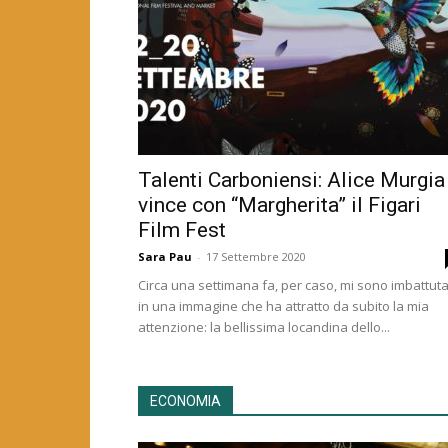
Talenti Carboniensi: Alice Murgia
vince con “Margherita” il Figari
Film Fest
Sara Pau
-
17 Settembre 2020
Circa una settimana fa, per caso, mi sono imbattut
in una immagine che ha attratto da subito la mia
attenzione: la bellissima locandina dello...
ECONOMIA