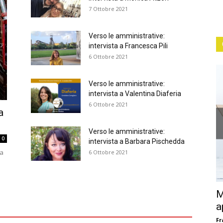
7 Ottobre 2021
V
Verso le amministrative:
intervista a Francesca Pili
6 Ottobre 2021
Verso le amministrative:
intervista a Valentina Diaferia
V
6 Ottobre 2021
V
a
Verso le amministrative:
0
intervista a Barbara Pischedda
 intervista a Monica
ia
6 Ottobre 2021
V
M
a
Fr