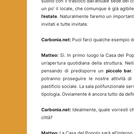
subito con il trasloco dall’attuale sede del
un po’ il locale, che comunque è già agibi
l’estate
. Naturalmente faremo un importante
invitati e tutte invitate.
Carbonia.net:
Puoi farci qualche esempio del
Matteo:
Sì. In primo luogo la Casa del Po
un’apertura quotidiana della struttura. Nel
pensando di predisporre un
piccolo bar
.
potranno proseguire le nostre attività d
pastificio sociale. La sala polifunzionale servi
tipologia. Ovviamente è ancora tutto da defi
Carbonia.net:
Idealmente, quale vorresti ch
città?
Matteo:
La Casa del Popolo sarà all’interno