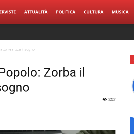
ERVISTE
ATTUALITÀ
POLITICA
CULTURA
MUSICA
atto realizza il sogno
Popolo: Zorba il
 sogno
5227
erest
Linkedin
Tumblr
VK