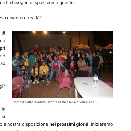
itica ha bisogno di spazi come questo.
va diventare realtà?
 di
one
pri
amo
 ad
gi?
Zorba il Gatto durante l’ultima festa estiva a Villasulcis
lla
 si
nno a nostra disposizione
nei prossimi giorni
. Inizieremo