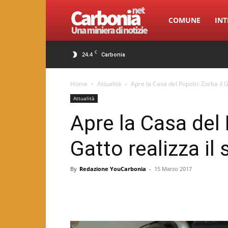
Carbonia.net
COMUNE
INT
C
24.4
Carbonia
Home
Attualità
Apre la Casa del Popolo: Zorba il G
Attualità
Apre la Casa del 
Gatto realizza il
By
Redazione YouCarbonia
-
15 Marzo 2017
Facebook
Twitter
Pint