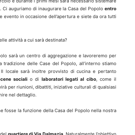
 circolo e durante i primi mesi sarà necessario sistemare
le. Ci auguriamo di inaugurare la Casa del Popolo
entro
 evento in occasione dell’apertura e siete da ora tutti
le attività a cui sarà destinata?
polo sarà un centro di aggregazione e lavoreremo per
la tradizione delle Case del Popolo, all’interno stiamo
 Il locale sarà inoltre provvisto di cucina e pertanto
i
cene sociali
o di
laboratori legati al cibo
, come il
rà per riunioni, dibattiti, iniziative culturali di qualsiasi
nire nel dettaglio.
e fosse la funzione della Casa del Popolo nella nostra
 del
quartiere di Via Dalmazia
. Naturalmente l’obiettivo