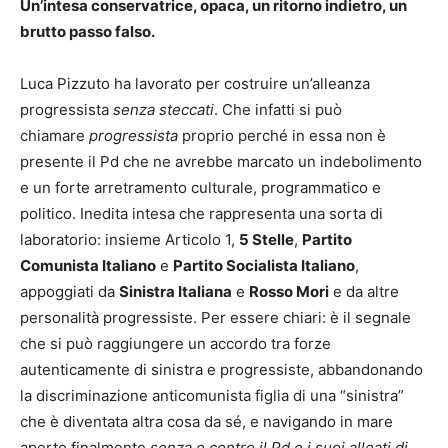
Un’intesa conservatrice, opaca, un ritorno indietro, un
brutto passo falso.
Luca Pizzuto ha lavorato per costruire un’alleanza
progressista
senza steccati
. Che infatti si può
chiamare
progressista
proprio perché in essa non è
presente il Pd che ne avrebbe marcato un indebolimento
e un forte arretramento culturale, programmatico e
politico. Inedita intesa che rappresenta una sorta di
laboratorio: insieme Articolo 1,
5 Stelle
,
Partito
Comunista Italiano
e
Partito Socialista Italiano
,
appoggiati da
Sinistra Italiana
e
Rosso Mori
e da altre
personalità progressiste. Per essere chiari: è il segnale
che si può raggiungere un accordo tra forze
autenticamente di sinistra e progressiste, abbandonando
la discriminazione anticomunista figlia di una “sinistra”
che è diventata altra cosa da sé, e navigando in mare
aperto finalmente
senza e contro il Pd e i suoi alleati di