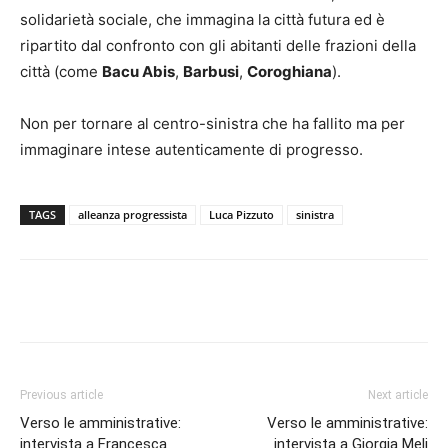
solidarietà sociale, che immagina la città futura ed è
ripartito dal confronto con gli abitanti delle frazioni della
città (come
Bacu Abis
,
Barbusi
,
Coroghiana
).
Non per tornare al centro-sinistra che ha fallito ma per
immaginare intese autenticamente di progresso.
TAGS
alleanza progressista
Luca Pizzuto
sinistra
Facebook
Twitter
Pinterest
Lin
Previous article
Next article
Verso le amministrative:
Verso le amministrative:
intervista a Francesca
intervista a Giorgia Meli