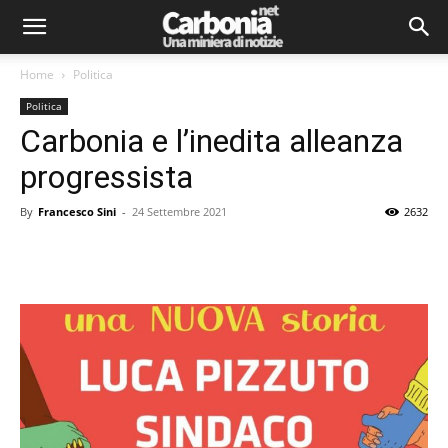
Home
Politica
Politica
Carbonia e l’inedita alleanza
progressista
By
Francesco Sini
-
24 Settembre 2021
2632
Facebook
Twitter
Pinterest
Lin