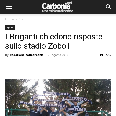
Home
Sport
Sport
I Briganti chiedono risposte
sullo stadio Zoboli
By
Redazione YouCarbonia
-
21 Agosto 2017
5535
Facebook
Twitter
Pinterest
Lin