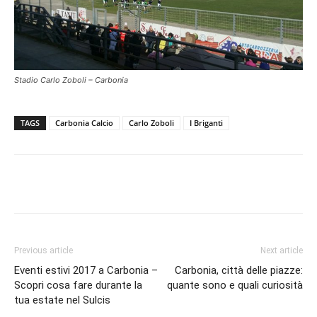
Stadio Carlo Zoboli – Carbonia
TAGS
Carbonia Calcio
Carlo Zoboli
I Briganti
Facebook
Twitter
Pinterest
Lin
Previous article
Next article
Eventi estivi 2017 a Carbonia –
Carbonia, città delle piazze:
Scopri cosa fare durante la
quante sono e quali curiosità
tua estate nel Sulcis