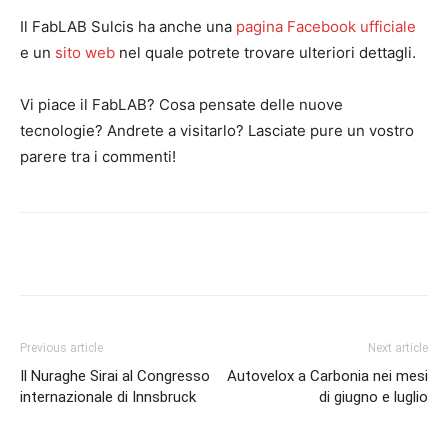
Il FabLAB Sulcis ha anche una
pagina Facebook ufficiale
e un
sito web
nel quale potrete trovare ulteriori dettagli.
Vi piace il FabLAB? Cosa pensate delle nuove
tecnologie? Andrete a visitarlo? Lasciate pure un vostro
parere tra i commenti!
Facebook
Twitter
Pinterest
Lin
Previous article
Next article
Il Nuraghe Sirai al Congresso
Autovelox a Carbonia nei mesi
internazionale di Innsbruck
di giugno e luglio