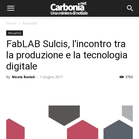
Home
Attualità
Attualità
FabLAB Sulcis, l’incontro tra
la produzione e la tecnologia
digitale
By
Nicola Ruvioli
-
1 Giugno 2017
3763
Facebook
Twitter
Pinterest
Lin