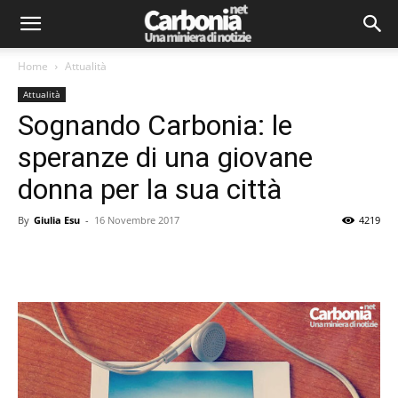
Home
Attualità
Attualità
Sognando Carbonia: le
speranze di una giovane
donna per la sua città
By
Giulia Esu
-
16 Novembre 2017
4219
Facebook
Twitter
Pinterest
Lin