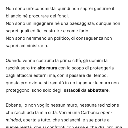
Non sono un’economista, quindi non saprei gestirne il
bilancio né procurare dei fondi.
Non sono un ingegnere né una paesaggista, dunque non
saprei quali edifici costruire e come farlo.
Non sono nemmeno un politico, di conseguenza non
saprei amministrarla.
Quando venne costruita la prima città, gli uomini la
racchiusero tra
alte mura
con lo scopo di proteggerla
dagli attacchi esterni ma, con il passare del tempo,
questa protezione si tramutò in un inganno: le mura non
proteggono, sono solo degli
ostacoli da abbattere
.
Ebbene, io non voglio nessun muro, nessuna recinzione
che racchiuda la mia città. Vorrei una Carbonia
open-
minded
, aperta a tutto, che spalanchi le sue porte a
nuove realtà
, che si confronti con esse e che dia loro una