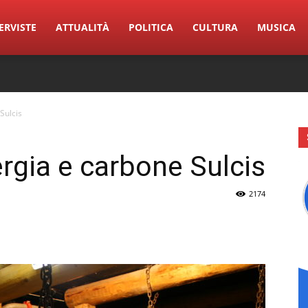
ERVISTE
ATTUALITÀ
POLITICA
CULTURA
MUSICA
Sulcis
ergia e carbone Sulcis
2174
erest
Linkedin
Tumblr
VK