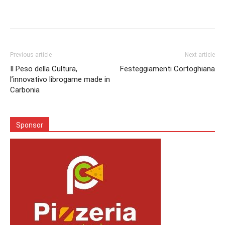
Facebook
Twitter
Pinterest
Lin
Previous article
Next article
Il Peso della Cultura,
Festeggiamenti Cortoghiana
l’innovativo librogame made in
Carbonia
Sponsor