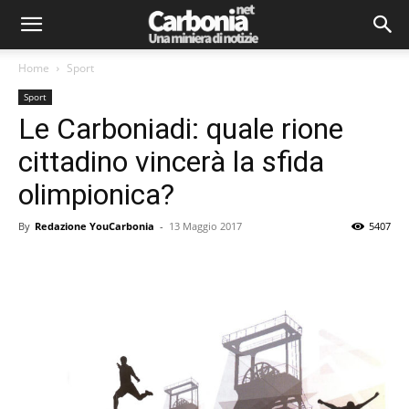
Home
Sport
Sport
Le Carboniadi: quale rione
cittadino vincerà la sfida
olimpionica?
By
Redazione YouCarbonia
-
13 Maggio 2017
5407
Facebook
Twitter
Pinterest
Lin