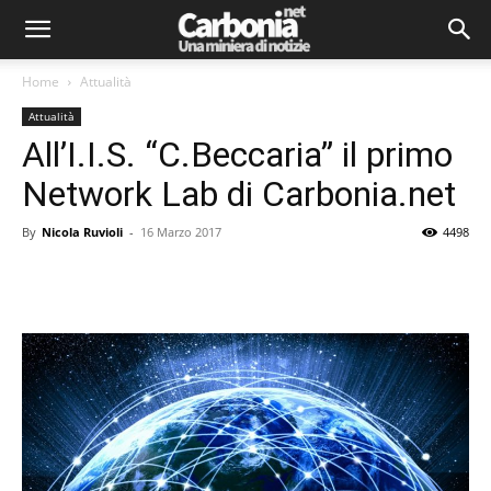
Home
Attualità
Attualità
All’I.I.S. “C.Beccaria” il primo
Network Lab di Carbonia.net
By
Nicola Ruvioli
-
16 Marzo 2017
4498
Facebook
Twitter
Pinterest
Lin