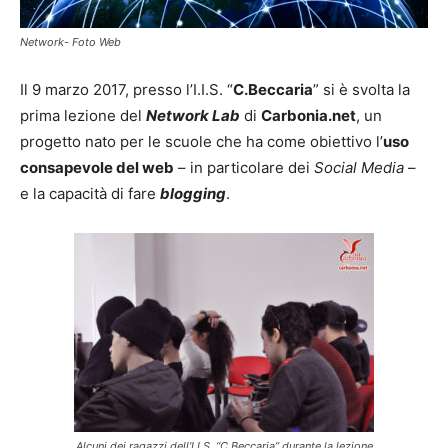
Network- Foto Web
Il 9 marzo 2017, presso l’I.I.S. “
C.Beccaria
” si è svolta la
prima lezione del
Network Lab
di
Carbonia.net
, un
progetto nato per le scuole che ha come obiettivo l’
uso
consapevole del web
– in particolare dei
Social Media
–
e la capacità di fare
blogging
.
Alcuni dei ragazzi dell’I.I.S. “C.Beccaria” durante la lezione