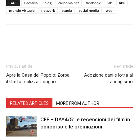
TAGS
Beccaria
blog
carbonia.net
facebook
lab
like
mondo virtuale
network
scuola
social media
web
Facebook
Twitter
Pinterest
Lin
Previous article
Next article
Apre la Casa del Popolo: Zorba
Adozione cani e lotta al
il Gatto realizza il sogno
randagismo
RELATED ARTICLES
MORE FROM AUTHOR
CFF – DAY4/5: le recensioni dei film in
concorso e le premiazioni