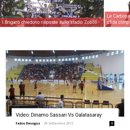
Le Carbonia
I Briganti chiedono risposte sullo stadio Zoboli
sfida olimp
Video: Dinamo Sassari Vs Galatasaray
Fabio Desogus
-
29 Settembre 2015
0