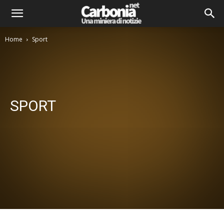
Home
Sport
SPORT
Attualità
Comitati di Quartiere
Comunicati Stampa
Consigli comunali
Cultura
Economia
Interviste
Letteratura
Musica
Politica
Spettacolo
Sport