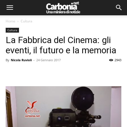
Home
Cultura
Cultura
La Fabbrica del Cinema: gli
eventi, il futuro e la memoria
By
Nicola Ruvioli
-
24 Gennaio 2017
2943
Facebook
Twitter
Pinterest
Lin