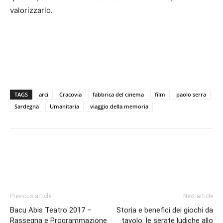
valorizzarlo.
TAGS
arci
Cracovia
fabbrica del cinema
film
paolo serra
Sardegna
Umanitaria
viaggio della memoria
Facebook
Twitter
Pinterest
Lin
Previous article
Next article
Bacu Abis Teatro 2017 –
Storia e benefici dei giochi da
Rassegna e Programmazione
tavolo: le serate ludiche allo