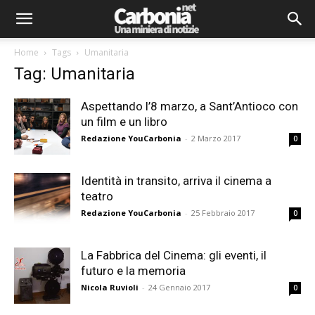
Home
Tags
Umanitaria
Tag: Umanitaria
Aspettando l’8 marzo, a Sant’Antioco con
un film e un libro
Redazione YouCarbonia
-
2 Marzo 2017
0
Identità in transito, arriva il cinema a
teatro
Redazione YouCarbonia
-
25 Febbraio 2017
0
La Fabbrica del Cinema: gli eventi, il
futuro e la memoria
Nicola Ruvioli
-
24 Gennaio 2017
0