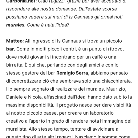
Carbonia.net:
Ciao ragazzi, grazie per aver accettato di
rispondere alle nostre domande. Dall’estate scorsa
possiamo vedere sui muri di Is Gannaus gli ormai noti
murales
. Come è nata l’idea?
Matteo:
All’ingresso di Is Gannaus si trova un piccolo
bar
. Come in molti piccoli centri, è un punto di ritrovo,
dove molti giovani si incontrano per un caffè o una
birretta. È qui che, parlando con degli amici e con lo
stesso gestore del bar
Remigio Serra
, abbiamo pensato
di concretizzare ciò che sembrava solo una chiacchierata.
Ho sempre sognato di realizzare dei murales. Maurizio,
Daniele e Nicola, affascinati dall’idea, hanno dato subito la
massima disponibilità. Il progetto nasce per dare visibilità
al nostro piccolo paese, per creare un laboratorio
creativo all’aperto in grado di rendere nota l’immagine del
muralista. Allo stesso tempo, tentare di avvicinare a
questo tipo di arte altri ragazzi. Nasciamo insomma come