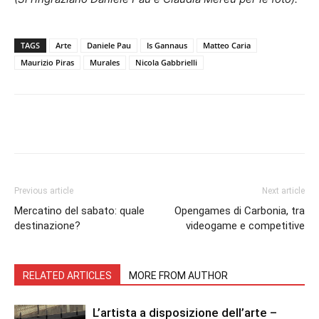
TAGS
Arte
Daniele Pau
Is Gannaus
Matteo Caria
Maurizio Piras
Murales
Nicola Gabbrielli
Facebook
Twitter
Pinterest
Lin
Previous article
Next article
Mercatino del sabato: quale
Opengames di Carbonia, tra
destinazione?
videogame e competitive
RELATED ARTICLES
MORE FROM AUTHOR
L’artista a disposizione dell’arte –