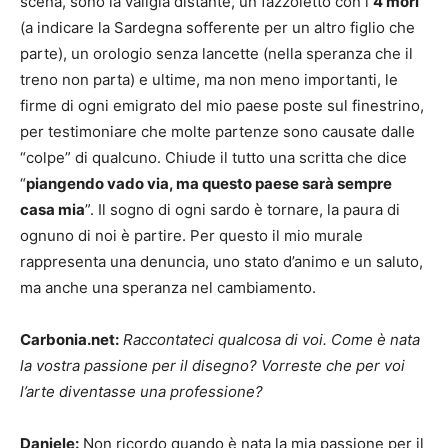
scena, sono la valigia distante, un fazzoletto con i
4 mori
(a indicare la Sardegna sofferente per un altro figlio che
parte), un orologio senza lancette (nella speranza che il
treno non parta) e ultime, ma non meno importanti, le
firme di ogni emigrato del mio paese poste sul finestrino,
per testimoniare che molte partenze sono causate dalle
“colpe” di qualcuno. Chiude il tutto una scritta che dice
“
piangendo vado via, ma questo paese sarà sempre
casa mia
”. Il sogno di ogni sardo è tornare, la paura di
ognuno di noi è partire. Per questo il mio murale
rappresenta una denuncia, uno stato d’animo e un saluto,
ma anche una speranza nel cambiamento.
Carbonia.net:
Raccontateci qualcosa di voi. Come è nata
la vostra passione per il disegno? Vorreste che per voi
l’arte diventasse una professione?
Daniele:
Non ricordo quando è nata la mia passione per il