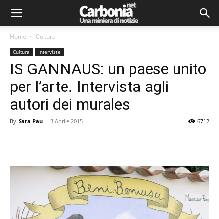
Home
Cultura
Cultura
Interviste
IS GANNAUS: un paese unito
per l’arte. Intervista agli
autori dei murales
By
Sara Pau
-
3 Aprile 2015
6712
Facebook
Twitter
Pinterest
Lin