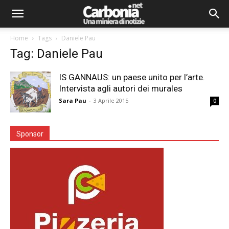
Home
Tags
Daniele Pau
Tag: Daniele Pau
IS GANNAUS: un paese unito per l’arte.
Intervista agli autori dei murales
Sara Pau
-
3 Aprile 2015
0
Sponsor