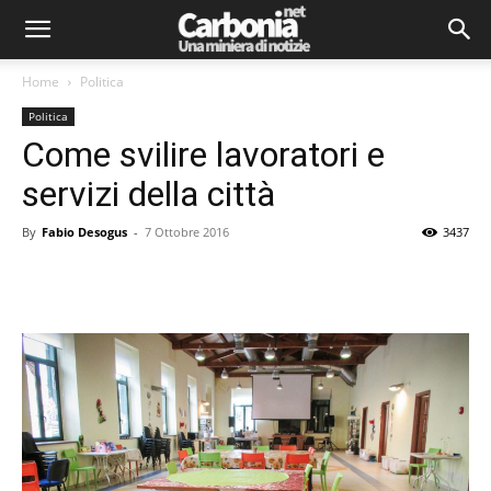
Home
Politica
Politica
Come svilire lavoratori e
servizi della città
By
Fabio Desogus
-
7 Ottobre 2016
3437
Facebook
Twitter
Pinterest
Lin