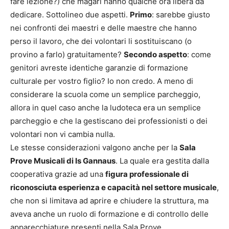
fare lezione?) che magari hanno qualche ora libera da
dedicare. Sottolineo due aspetti.
Primo
: sarebbe giusto
nei confronti dei maestri e delle maestre che hanno
perso il lavoro, che dei volontari li sostituiscano (o
provino a farlo) gratuitamente?
Secondo aspetto
: come
genitori avreste identiche garanzie di formazione
culturale per vostro figlio? Io non credo. A meno di
considerare la scuola come un semplice parcheggio,
allora in quel caso anche la ludoteca era un semplice
parcheggio e che la gestiscano dei professionisti o dei
volontari non vi cambia nulla.
Le stesse considerazioni valgono anche per la
Sala
Prove Musicali di Is Gannaus
. La quale era gestita dalla
cooperativa grazie ad una
figura professionale di
riconosciuta esperienza e capacità nel settore musicale
,
che non si limitava ad aprire e chiudere la struttura, ma
aveva anche un ruolo di formazione e di controllo delle
apparecchiature presenti nella Sala Prove.