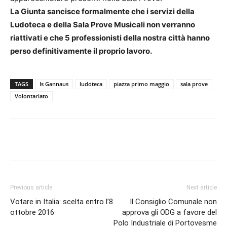
La Giunta sancisce formalmente che i servizi della
Ludoteca e della Sala Prove Musicali non verranno
riattivati e che 5 professionisti della nostra città hanno
perso definitivamente il proprio lavoro.
TAGS
Is Gannaus
ludoteca
piazza primo maggio
sala prove
Volontariato
Facebook
Twitter
Pinterest
Lin
Previous article
Next article
Votare in Italia: scelta entro l’8
Il Consiglio Comunale non
ottobre 2016
approva gli ODG a favore del
Polo Industriale di Portovesme