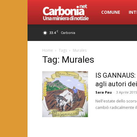
Carbonia.net
COMUNE
INT
C
33.4
Carbonia
Home
Tags
Murales
Tag: Murales
IS GANNAUS: u
agli autori de
Sara Pau
-
3 Aprile 2015
Nell'estate dello scor
cambiò radicalmente il v