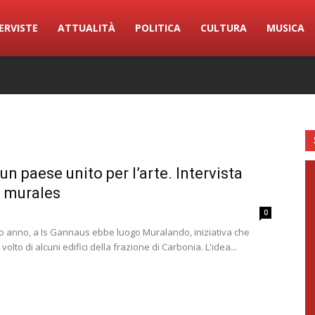
ERVISTE
ATTUALITÀ
POLITICA
CULTURA
MUSICA
n paese unito per l’arte. Intervista
i murales
0
so anno, a Is Gannaus ebbe luogo Muralando, iniziativa che
olto di alcuni edifici della frazione di Carbonia. L'idea...