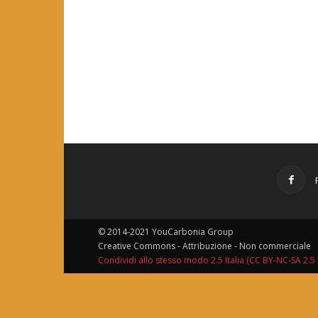
© 2014-2021 YouCarbonia Group
Creative Commons - Attribuzione - Non commerciale
Condividi allo stesso modo 2.5 Italia (CC BY-NC-SA 2.5 