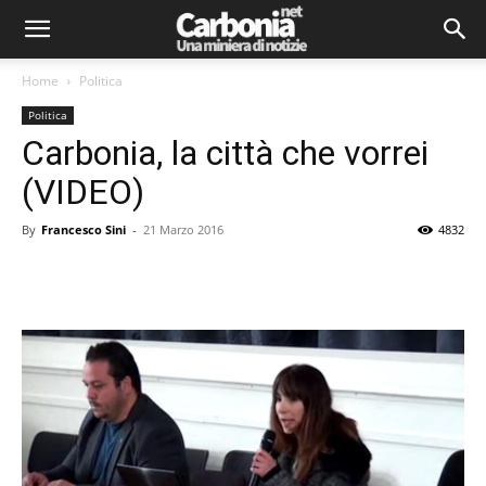
Home
Politica
Politica
Carbonia, la città che vorrei
(VIDEO)
By
Francesco Sini
-
21 Marzo 2016
4832
Facebook
Twitter
Pinterest
Lin