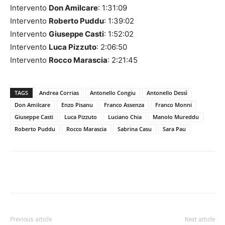
Intervento
Don Amilcare
: 1:31:09
Intervento
Roberto Puddu
: 1:39:02
Intervento
Giuseppe Casti
: 1:52:02
Intervento
Luca Pizzuto
: 2:06:50
Intervento
Rocco Marascia
: 2:21:45
TAGS
Andrea Corrias
Antonello Congiu
Antonello Dessì
Don Amilcare
Enzo Pisanu
Franco Assenza
Franco Monni
Giuseppe Casti
Luca Pizzuto
Luciano Chia
Manolo Mureddu
Roberto Puddu
Rocco Marascia
Sabrina Casu
Sara Pau
Facebook
Twitter
Pinterest
Lin
Previous article
Next article