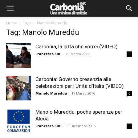
Home
Tags
Manolo Mureddu
Tag: Manolo Mureddu
Carbonia, la città che vorrei (VIDEO)
Francesco Sini
-
21 Marzo 2016
0
Carbonia: Governo presenzia alle
celebrazioni per l’Unità d’Italia (VIDEO)
Manolo Mureddu
-
17 Marzo 2016
0
Manolo Mureddu: poche speranze per
Alcoa
Francesco Sini
-
11 Dicembre 2015
0