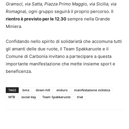
Gramsci, via Satta, Piazza Primo Maggio, via Sicilia, via
Romagna
), ogni gruppo seguirà il proprio percorso. Il
rientro è previsto per le 12.30
sempre nella Grande
Miniera.
Confidando nello spirito di solidarietà che accomuna tutti
gli amanti delle due ruote, il Team Spakkaruote e il
Comune di Carbonia invitano a partecipare a questa
importante manifestazione che mette insieme sport e
beneficenza.
TAGS
bmx
down-hill
enduro
manifestazione ciclistica
MTB
social day
Team Spakkaruote
trial
Facebook
Twitter
Pinterest
Lin