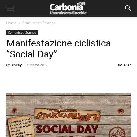
Home
Comunicati Stampa
Comunicati Stampa
Manifestazione ciclistica
“Social Day”
By
Enkey
-
4 Marzo 2017
1847
Facebook
Twitter
Pinterest
Lin