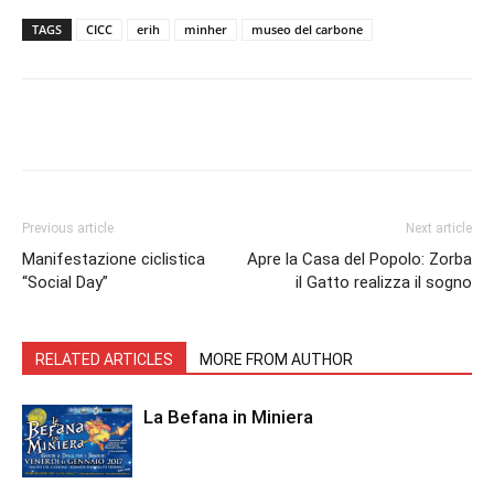
TAGS
CICC
erih
minher
museo del carbone
Facebook
Twitter
Pinterest
Lin
Previous article
Next article
Manifestazione ciclistica
Apre la Casa del Popolo: Zorba
“Social Day”
il Gatto realizza il sogno
RELATED ARTICLES
MORE FROM AUTHOR
La Befana in Miniera