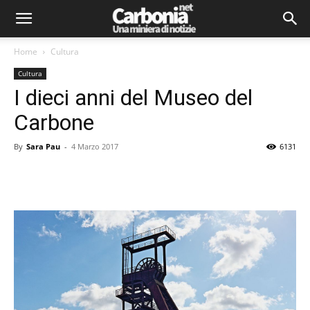
Home
Cultura
Cultura
I dieci anni del Museo del
Carbone
By
Sara Pau
-
4 Marzo 2017
6131
Facebook
Twitter
Pinterest
Lin