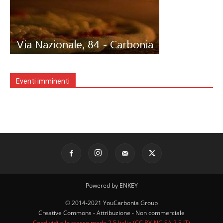
Eventi imminenti
Powered by ENKEY
© 2014-2021 YouCarbonia Group
Creative Commons - Attribuzione - Non commerciale
Condividi allo stesso modo 2.5 Italia (CC BY-NC-SA 2.5 IT)