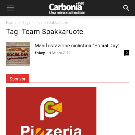
Home
Tags
Team Spakkaruote
Tag: Team Spakkaruote
Manifestazione ciclistica “Social Day”
Enkey
-
4 Marzo 2017
0
Sponsor