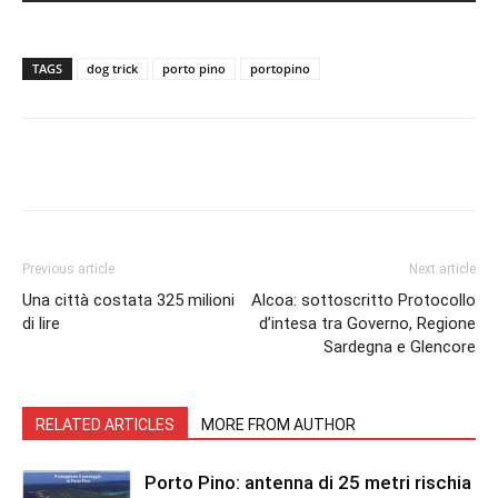
TAGS
dog trick
porto pino
portopino
Facebook
Twitter
Pinterest
Lin
Previous article
Next article
Una città costata 325 milioni
Alcoa: sottoscritto Protocollo
di lire
d’intesa tra Governo, Regione
Sardegna e Glencore
RELATED ARTICLES
MORE FROM AUTHOR
Porto Pino: antenna di 25 metri rischia