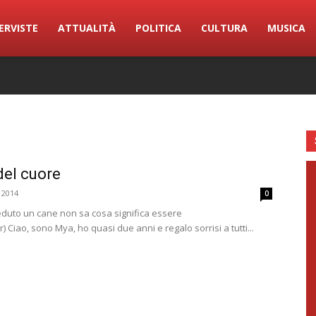
ERVISTE
ATTUALITÀ
POLITICA
CULTURA
MUSICA
del cuore
 2014
0
duto un cane non sa cosa significa essere
Ciao, sono Mya, ho quasi due anni e regalo sorrisi a tutti...