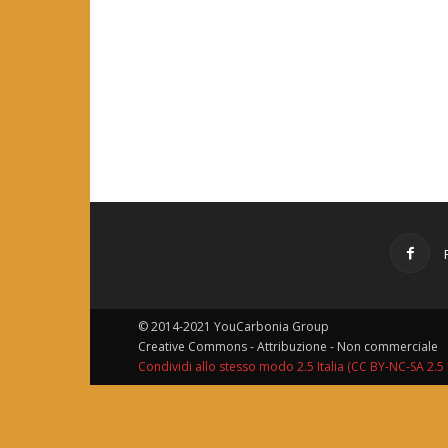
© 2014-2021 YouCarbonia Group
Creative Commons - Attribuzione - Non commerciale
Condividi allo stesso modo 2.5 Italia (CC BY-NC-SA 2.5 