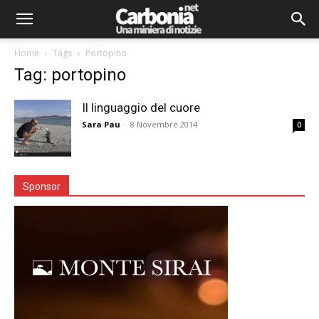
Home
Tags
Portopino
Tag: portopino
Il linguaggio del cuore
Sara Pau
-
8 Novembre 2014
0
Sponsor