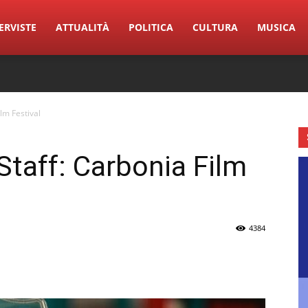
ERVISTE
ATTUALITÀ
POLITICA
CULTURA
MUSICA
lm Festival
aff: Carbonia Film
4384
erest
Linkedin
Tumblr
VK