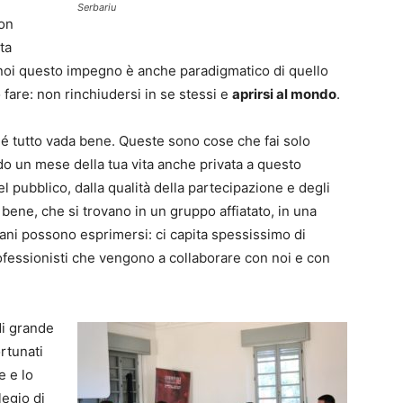
Serbariu
con
ta
 noi questo impegno è anche paradigmatico di quello
o fare: non rinchiudersi in se stessi e
aprirsi al mondo
.
é tutto vada bene. Queste sono cose che fai solo
do un mese della tua vita anche privata a questo
el pubblico, dalla qualità della partecipazione e degli
 bene, che si trovano in un gruppo affiatato, in una
mani possono esprimersi: ci capita spessissimo di
rofessionisti che vengono a collaborare con noi e con
di grande
rtunati
e e lo
legio di