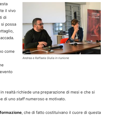
uesta
e il vivo
i di
i si possa
ttaglio,
 accada.
ano come
Andrea e Raffaela Giulia in riunione
he
 evento
n realtà richiede una preparazione di mesi e che si
ne di uno
staff
numeroso e motivato.
formazione
, che di fatto costituivano il cuore di questa