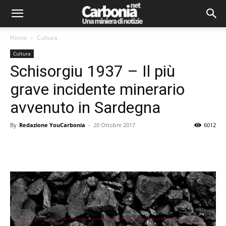
Home
Cultura
Cultura
Schisorgiu 1937 – Il più
grave incidente minerario
avvenuto in Sardegna
By
Redazione YouCarbonia
-
20 Ottobre 2017
6012
Facebook
Twitter
Pinterest
Lin