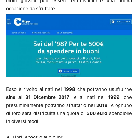
molti giovani può essere effettivamente una buona
occasione da sfruttare.
Esso è rivolto ai nati nel
1998
che potranno usufruirne
sino al 31 Dicembre 2017
, e ai nati nel
1999
, che
presumibilmente potranno sfruttarlo nel
2018
. A ognuno
di loro sarà distribuita una quota di
500 euro
spendibile
in diversi modi:
Libri,
ebook
o audiolibri.