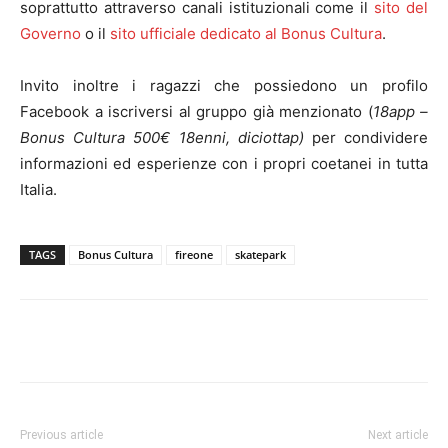
soprattutto attraverso canali istituzionali come il
sito del
Governo
o il
sito ufficiale dedicato al Bonus Cultura
.
Invito inoltre i ragazzi che possiedono un profilo
Facebook a iscriversi al gruppo già menzionato (
18app –
Bonus Cultura 500€ 18enni, diciottap)
per condividere
informazioni ed esperienze con i propri coetanei in tutta
Italia.
TAGS
Bonus Cultura
fireone
skatepark
Facebook
Twitter
Pinterest
Lin
Previous article
Next article