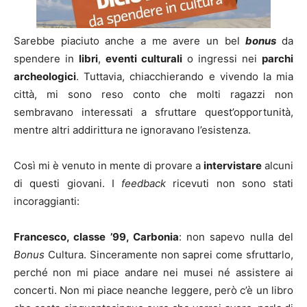
Sarebbe piaciuto anche a me avere un bel
bonus
da
spendere in
libri
,
eventi culturali
o ingressi nei
parchi
archeologici
. Tuttavia, chiacchierando e vivendo la mia
città, mi sono reso conto che molti ragazzi non
sembravano interessati a sfruttare quest’opportunità,
mentre altri addirittura ne ignoravano l’esistenza.
Così mi è venuto in mente di provare a
intervistare
alcuni
di questi giovani. I
feedback
ricevuti non sono stati
incoraggianti:
Francesco, classe ’99, Carbonia
: non sapevo nulla del
Bonus
Cultura. Sinceramente non saprei come sfruttarlo,
perché non mi piace andare nei musei né assistere ai
concerti. Non mi piace neanche leggere, però c’è un libro