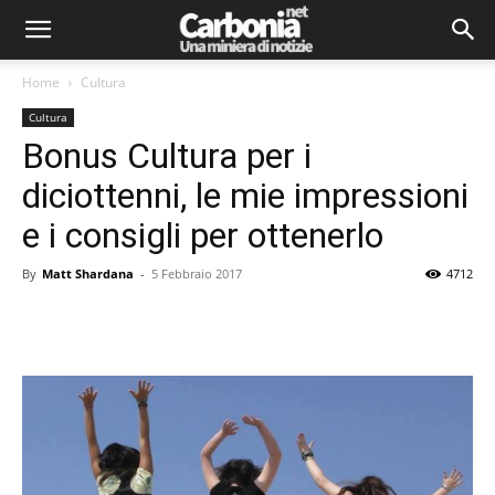
Home
Cultura
Cultura
Bonus Cultura per i
diciottenni, le mie impressioni
e i consigli per ottenerlo
By
Matt Shardana
-
5 Febbraio 2017
4712
Facebook
Twitter
Pinterest
Lin