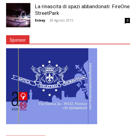
La rinascita di spazi abbandonati: FireOne
StreetPark
Enkey
-
28 Agosto 2015
0
Sponsor