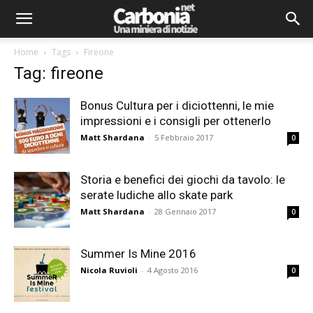
Home
Tags
Fireone
Tag: fireone
Bonus Cultura per i diciottenni, le mie
impressioni e i consigli per ottenerlo
Matt Shardana
-
5 Febbraio 2017
0
Storia e benefici dei giochi da tavolo: le
serate ludiche allo skate park
Matt Shardana
-
28 Gennaio 2017
0
Summer Is Mine 2016
Nicola Ruvioli
-
4 Agosto 2016
0