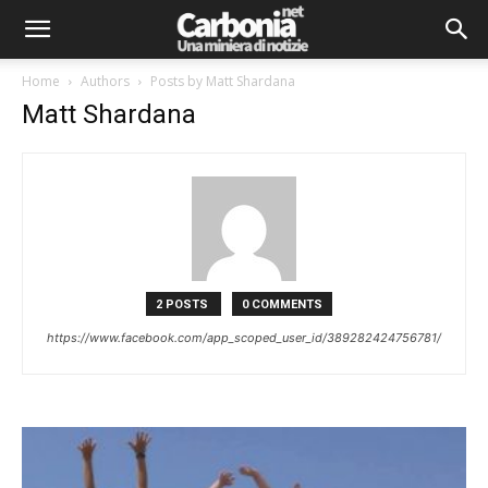
Home
Authors
Posts by Matt Shardana
Matt Shardana
2 POSTS
0 COMMENTS
https://www.facebook.com/app_scoped_user_id/389282424756781/