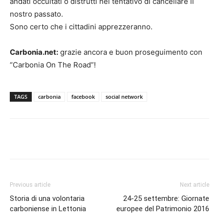
andati occultati o distrutti nel tentativo di cancellare il
nostro passato.
Sono certo che i cittadini apprezzeranno.
Carbonia.net:
grazie ancora e buon proseguimento con
“Carbonia On The Road”!
TAGS
carbonia
facebook
social network
Facebook
Twitter
Pinterest
Lin
Previous article
Next article
Storia di una volontaria
24-25 settembre: Giornate
carboniense in Lettonia
europee del Patrimonio 2016