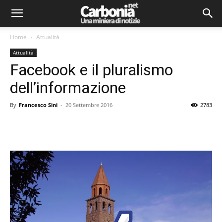
Home
Attualità
Attualità
Facebook e il pluralismo
dell’informazione
By
Francesco Sini
-
20 Settembre 2016
2783
Facebook
Twitter
Pinterest
Lin