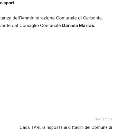
o sport
.
entanza dell’Amministrazione Comunale di Carbonia,
esidente del Consiglio Comunale
Daniela Marras
.
erest
Linkedin
Tumblr
VK
Next article
e
Caos TARI, la risposta ai cittadini del Comune di