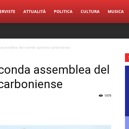
ERVISTE
ATTUALITÀ
POLITICA
CULTURA
MUSICA
assemblea del mondo sportivo carboniense
conda assemblea del
carboniense
1979
erest
Linkedin
Tumblr
VK