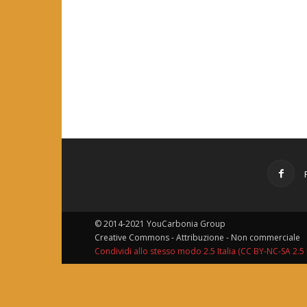
© 2014-2021 YouCarbonia Group
Creative Commons - Attribuzione - Non commerciale
Condividi allo stesso modo 2.5 Italia (CC BY-NC-SA 2.5 