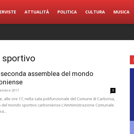
ERVISTE
ATTUALITÀ
POLITICA
CULTURA
MUSICA
sportivo
 seconda assemblea del mondo
boniense
vembre 2017
0
 alle ore 17, nella sala polifunzionale del Comune di Carbonia,
 del mondo sportivo carboniense L’Amministrazione Comunale
a...