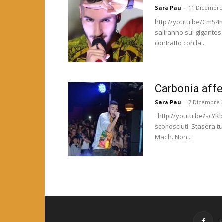
Sara Pau
-
11 Dicembre
http://youtu.be/CmS4m7N
saliranno sul gigante
contratto con la...
Carbonia aff
Sara Pau
-
7 Dicembre 
http://youtu.be/scYKlxU
sconosciuti. Stasera tu
Madh. Non...