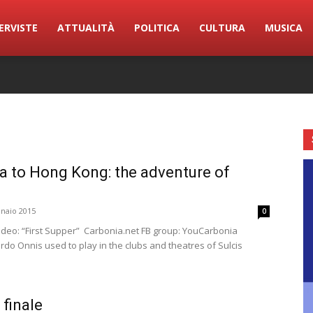
ERVISTE
ATTUALITÀ
POLITICA
CULTURA
MUSICA
a to Hong Kong: the adventure of
naio 2015
0
ideo: “First Supper” Carbonia.net FB group: YouCarbonia
ardo Onnis used to play in the clubs and theatres of Sulcis
 finale