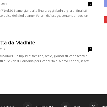
 2014
0
AdG0 Siamo giunti alla finale: oggi Madh e gli altri finalisti
sco palco del Mediolanum Forum di Assago, contendendosi un
etta da Madhite
2014
0
SDKw È un tripudio: familiari, amici, giornalisti, conoscenti e
tti al Seven di Carbonia per il concerto di Marco Cappai, in arte
FACEBOOK
INSTAGRAM
MAIL
TWI