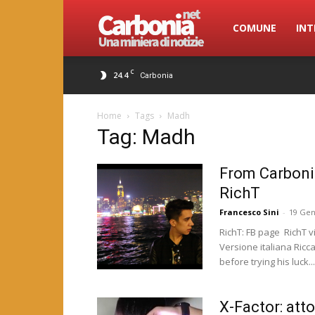
Carbonia.net
COMUNE
INT
C
24.4
Carbonia
Home
Tags
Madh
Tag: Madh
From Carboni
RichT
Francesco Sini
-
19 Gen
RichT: FB page RichT v
Versione italiana Ricc
before trying his luck...
X-Factor: atto