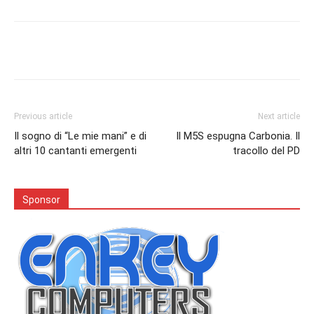
Facebook
Twitter
Pinterest
Lin
Previous article
Next article
Il sogno di “Le mie mani” e di
Il M5S espugna Carbonia. Il
altri 10 cantanti emergenti
tracollo del PD
Sponsor