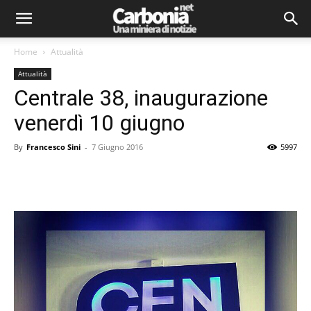
Home
Attualità
Attualità
Centrale 38, inaugurazione
venerdì 10 giugno
By
Francesco Sini
-
7 Giugno 2016
5997
Facebook
Twitter
Pinterest
Lin