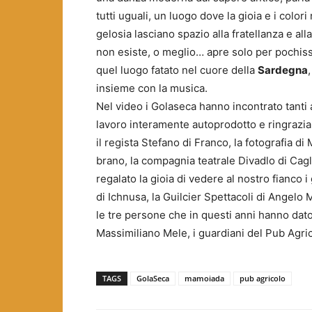
tutti uguali, un luogo dove la gioia e i color
gelosia lasciano spazio alla fratellanza e all
non esiste, o meglio… apre solo per pochissimi
quel luogo fatato nel cuore della
Sardegna
insieme con la musica.
Nel video i Golaseca hanno incontrato tanti
lavoro interamente autoprodotto e ringrazia
il regista Stefano di Franco, la fotografia d
brano, la compagnia teatrale Divadlo di Cagli
regalato la gioia di vedere al nostro fian
di Ichnusa, la Guilcier Spettacoli di Angelo 
le tre persone che in questi anni hanno da
Massimiliano Mele, i guardiani del Pub Agric
TAGS
GolaSeca
mamoiada
pub agricolo