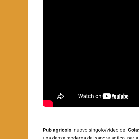
Pub agricolo
, nuovo singolo/video dei
Gola
una danza moderna dal sapore antico, parla 