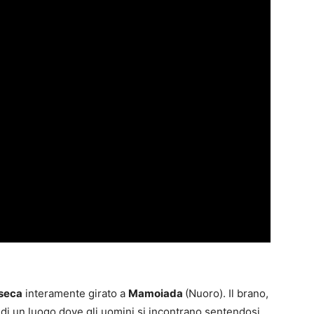
seca
interamente girato a
Mamoiada
(
Nuoro). Il brano,
di un luogo dove gli uomini si incontrano sentendosi