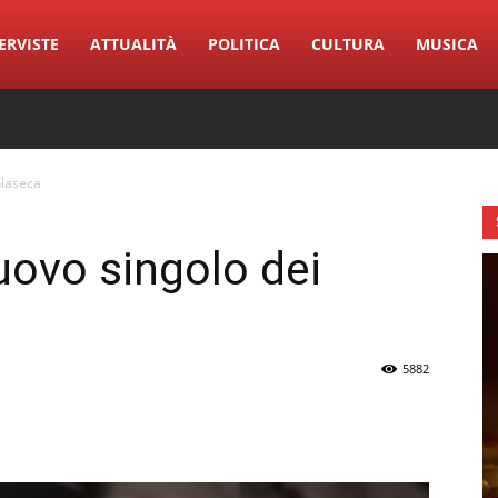
ERVISTE
ATTUALITÀ
POLITICA
CULTURA
MUSICA
olaseca
uovo singolo dei
5882
erest
Linkedin
Tumblr
VK