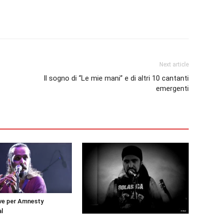
erest
Linkedin
Tumblr
VK
Next article
Il sogno di “Le mie mani” e di altri 10 cantanti
emergenti
ive per Amnesty
al