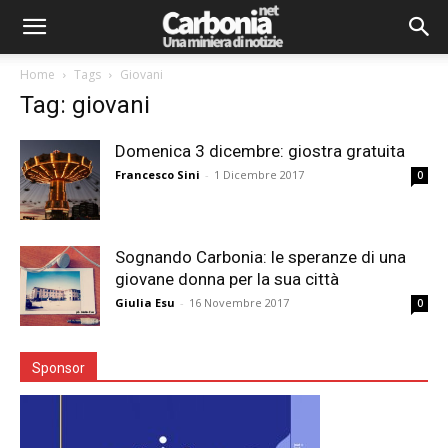
Home
Tags
Giovani
Tag: giovani
Domenica 3 dicembre: giostra gratuita
Francesco Sini
-
1 Dicembre 2017
0
Sognando Carbonia: le speranze di una
giovane donna per la sua città
Giulia Esu
-
16 Novembre 2017
0
Sponsor