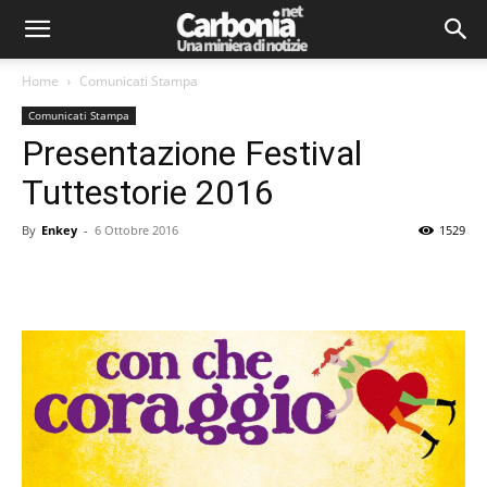
Home
Comunicati Stampa
Comunicati Stampa
Presentazione Festival
Tuttestorie 2016
By
Enkey
-
6 Ottobre 2016
1529
Facebook
Twitter
Pinterest
Lin