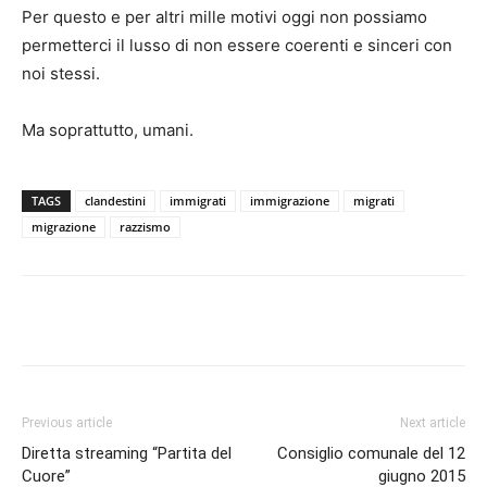
Per questo e per altri mille motivi oggi non possiamo
permetterci il lusso di non essere coerenti e sinceri con
noi stessi.
Ma soprattutto, umani.
TAGS
clandestini
immigrati
immigrazione
migrati
migrazione
razzismo
Facebook
Twitter
Pinterest
Lin
Previous article
Next article
Diretta streaming “Partita del
Consiglio comunale del 12
Cuore”
giugno 2015