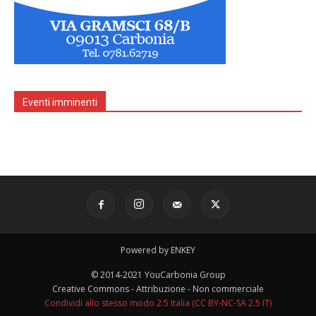
Eventi imminenti
Powered by ENKEY
© 2014-2021 YouCarbonia Group
Creative Commons - Attribuzione - Non commerciale
Condividi allo stesso modo 2.5 Italia (CC BY-NC-SA 2.5 IT)