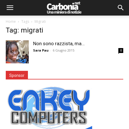
Home
Tags
Migrati
Tag: migrati
Non sono razzista, ma…
Sara Pau
-
6 Giugno 2015
0
Sponsor