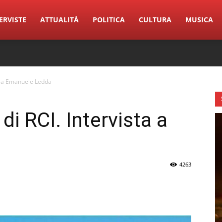
ERVISTE
ATTUALITÀ
POLITICA
CULTURA
MUSICA
sta a Emanuele Ledda
 di RCI. Intervista a
4263
erest
Linkedin
Tumblr
VK