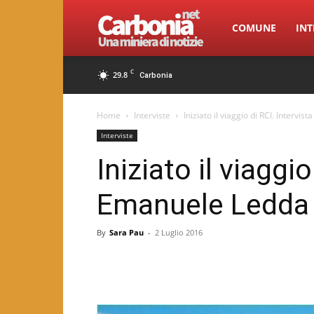
Carbonia.net
COMUNE
INT
C
29.8
Carbonia
Home
Interviste
Iniziato il viaggio di RCI. Intervi
Interviste
Iniziato il viaggio
Emanuele Ledda
By
Sara Pau
-
2 Luglio 2016
Facebook
Twitter
Pint