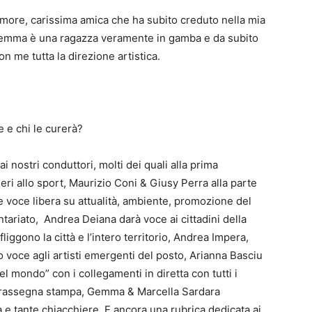
ore, carissima amica che ha subito creduto nella mia
. Gemma è una ragazza veramente in gamba e da subito
n me tutta la direzione artistica.
e e chi le curerà?
 nostri conduttori, molti dei quali alla prima
ri allo sport, Maurizio Coni & Giusy Perra alla parte
re voce libera su attualità, ambiente, promozione del
ntariato, Andrea Deiana darà voce ai cittadini della
liggono la città e l’intero territorio, Andrea Impera,
 voce agli artisti emergenti del posto, Arianna Basciu
 mondo” con i collegamenti in diretta con tutti i
la rassegna stampa, Gemma & Marcella Sardara
 tante chiacchiere. E ancora una rubrica dedicata ai