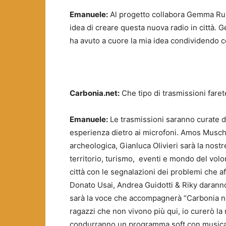
Emanuele:
Al progetto collabora Gemma Rum
idea di creare questa nuova radio in città
ha avuto a cuore la mia idea condividendo co
Carbonia.net:
Che tipo di trasmissioni faret
Emanuele:
Le trasmissioni saranno curate dai
esperienza dietro ai microfoni. Amos Musche
archeologica, Gianluca Olivieri sarà la nost
territorio, turismo, eventi e mondo del volo
città con le segnalazioni dei problemi che aff
Donato Usai, Andrea Guidotti & Riky daranno
sarà la voce che accompagnerà “Carbonia nel
ragazzi che non vivono più qui, io curerò 
condurranno un programma soft con musica e