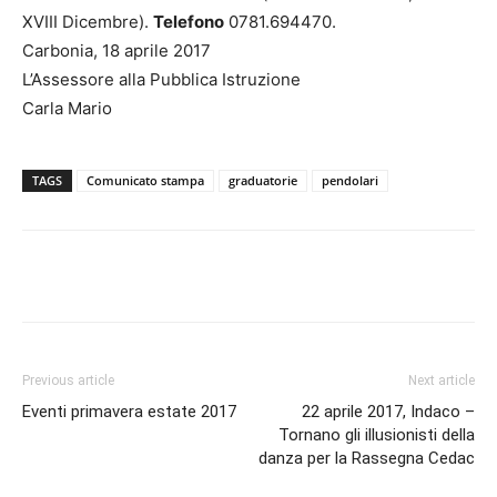
XVIII Dicembre).
Telefono
0781.694470.
Carbonia, 18 aprile 2017
L’Assessore alla Pubblica Istruzione
Carla Mario
TAGS
Comunicato stampa
graduatorie
pendolari
Facebook
Twitter
Pinterest
Lin
Previous article
Next article
Eventi primavera estate 2017
22 aprile 2017, Indaco –
Tornano gli illusionisti della
danza per la Rassegna Cedac