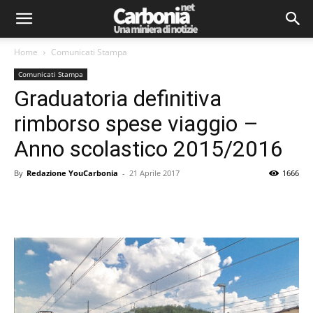
Home
Comunicati Stampa
Comunicati Stampa
Graduatoria definitiva
rimborso spese viaggio –
Anno scolastico 2015/2016
By
Redazione YouCarbonia
-
21 Aprile 2017
1666
Facebook
Twitter
Pinterest
Lin