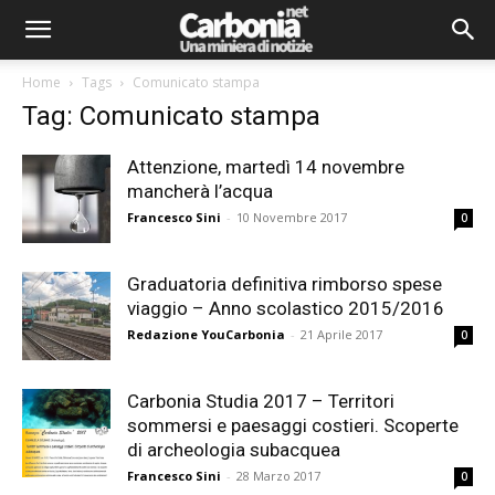
Home
Tags
Comunicato stampa
Tag: Comunicato stampa
Attenzione, martedì 14 novembre
mancherà l’acqua
Francesco Sini
-
10 Novembre 2017
0
Graduatoria definitiva rimborso spese
viaggio – Anno scolastico 2015/2016
Redazione YouCarbonia
-
21 Aprile 2017
0
Carbonia Studia 2017 – Territori
sommersi e paesaggi costieri. Scoperte
di archeologia subacquea
Francesco Sini
-
28 Marzo 2017
0