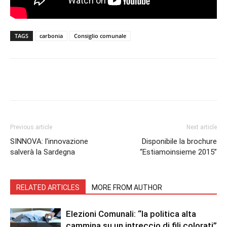
TAGS
carbonia
Consiglio comunale
Facebook
Twitter
Pinterest
Lin
Previous article
Next article
SINNOVA: l’innovazione
Disponibile la brochure
salverà la Sardegna
“Estiamoinsieme 2015”
RELATED ARTICLES
MORE FROM AUTHOR
Elezioni Comunali: “la politica alta
cammina su un intreccio di fili colorati”