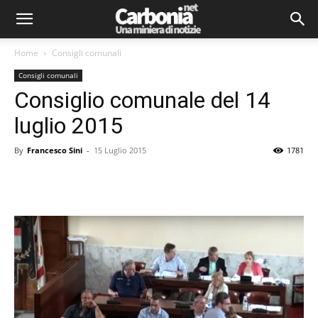
Home
Consigli comunali
Consigli comunali
Consiglio comunale del 14
luglio 2015
By
Francesco Sini
-
15 Luglio 2015
1781
Facebook
Twitter
Pinterest
Lin