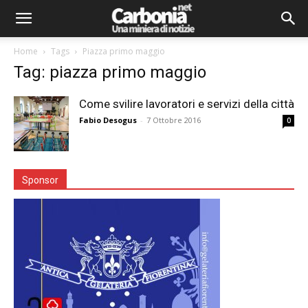
Home
Tags
Piazza primo maggio
Tag: piazza primo maggio
Come svilire lavoratori e servizi della città
Fabio Desogus
-
7 Ottobre 2016
0
Sponsor