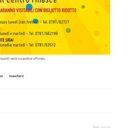
esenti nella locandina ufficiale.
ce
maschere
erest
Linkedin
Tumblr
VK
Next article