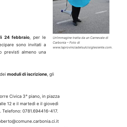
ì 24 febbraio
, per le
Un’immagine tratta da un Carnevale di
Carbonia – Foto di
ecipare sono invitati a
www.laprovinciadelsulcisiglesiente.com.
 previsti almeno una
 dei
moduli di iscrizione
, gli
orre Civica 3° piano, in piazza
lle 12 e il martedì e il giovedì
8. Telefono: 0781.694416-417.
loberto@comune.carbonia.ci.it