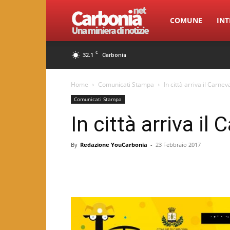
Carbonia.net
COMUNE
INT
C
32.1
Carbonia
Home
Comunicati Stampa
In città arriva il Carne
Comunicati Stampa
In città arriva il
By
Redazione YouCarbonia
-
23 Febbraio 2017
Facebook
Twitter
Pint