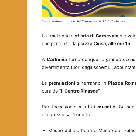
La locandina ufficiale del Carnevale 2017 di Carbonia.
La tradizionale
sfilata di Carnevale
si svol
con partenza da
piazza Ciusa, alle ore 15
.
A
Carbonia
torna dunque la grande occasi
divertimento fuori dagli schemi. L’appuntam
Le
premiazioni
si terranno in
Piazza Rom
cura de “
Il Centro Rinasce
”.
Per l’occasione in tutti i
musei
di Carbonia
d’ingresso sarà ridotto:
Museo del Carbone e Museo dei Paleoa