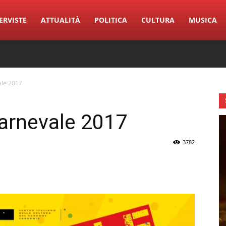
ERVISTE
ATTUALITÀ
POLITICA
CULTURA
MUSICA
vale 2017
 Carnevale 2017
3782
erest
Linkedin
Tumblr
VK