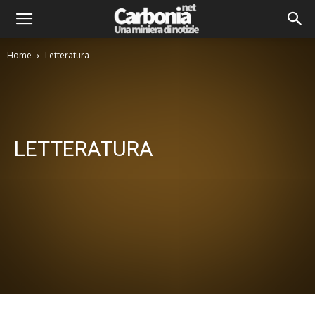
Home
Letteratura
LETTERATURA
Attualità
Comitati di Quartiere
Comunicati Stampa
Consigli comunali
Cultura
Economia
Interviste
Letteratura
Musica
Politica
Spettacolo
Sport