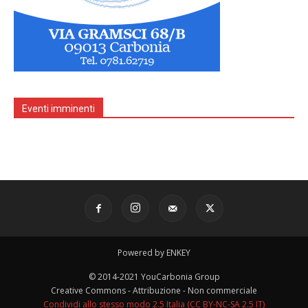
Eventi imminenti
Powered by ENKEY
© 2014-2021 YouCarbonia Group
Creative Commons - Attribuzione - Non commerciale
Condividi allo stesso modo 2.5 Italia (CC BY-NC-SA 2.5 IT)